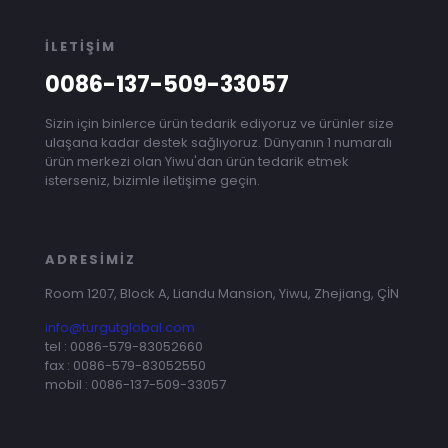
İLETİŞİM
0086-137-509-33057
Sizin için binlerce ürün tedarik ediyoruz ve ürünler size
ulaşana kadar destek sağlıyoruz. Dünyanın 1 numaralı
ürün merkezi olan Yiwu'dan ürün tedarik etmek
isterseniz, bizimle iletişime geçin.
ADRESİMİZ
Room 1207, Block A, Liandu Mansion, Yiwu, Zhejiang, ÇİN
info@turgutglobal.com
tel :
0086-579-83052660
fax :
0086-579-83052550
mobil :
0086-137-509-33057